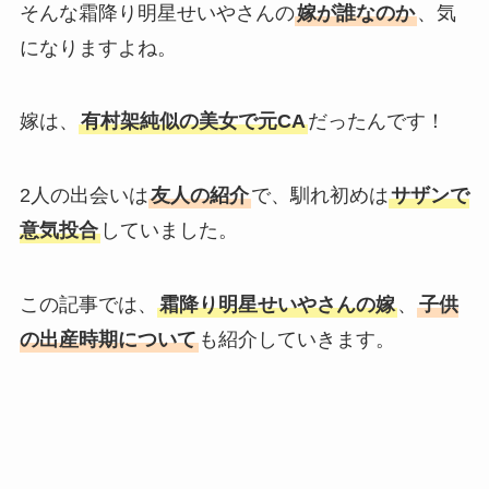
そんな霜降り明星せいやさんの
嫁が誰なのか
、気
になりますよね。
嫁は、
有村架純似の美女で元CA
だったんです！
2人の出会いは
友人の紹介
で、馴れ初めは
サザンで
意気投合
していました。
この記事では、
霜降り明星せいやさんの嫁
、
子供
の出産時期について
も紹介していきます。