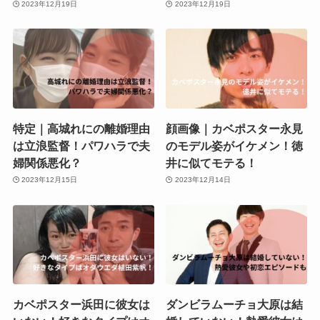
2023年12月19日
2023年12月19日
特定｜高城れにの離婚理由
顔画像｜カベポスター永見
は立浪監督！パワハラで夫
のモデル姿がイケメン！徳
婦関係悪化？
井に似てモテる！
2023年12月15日
2023年12月14日
カベポスター浜田に彼女は
ダンビラムーチョ大原は結