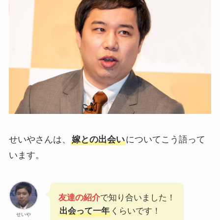
せいやさんは、
嫁との出会い
についてこう語って
います。
友達の紹介
で知り合いました！
出会って一年
くらいです！
せいや