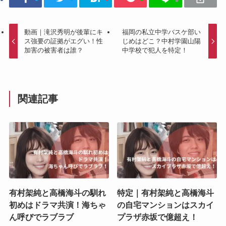
動画｜滝沢秀明が後輩にキ
福岡の私立中学バスケ部い
ス強要の証拠がエグい！性
じめはどこ？中村学園山陽
加害の被害者は誰？
中学校で犯人を特定！
関連記事
有村架純と高橋海斗の馴れ
特定｜有村架純と高橋海斗
初めはドラマ共演！海ちゃ
の自宅マンションはスカイ
ん呼びでラブラブ
プラザ赤坂で億超え！