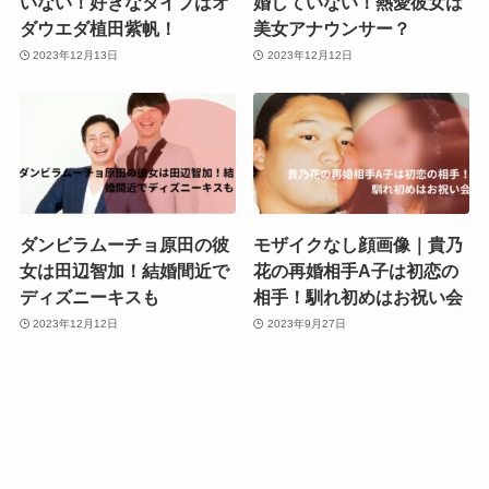
いない！好きなタイプはオ
婚していない！熱愛彼女は
ダウエダ植田紫帆！
美女アナウンサー？
2023年12月13日
2023年12月12日
ダンビラムーチョ原田の彼
モザイクなし顔画像｜貴乃
女は田辺智加！結婚間近で
花の再婚相手A子は初恋の
ディズニーキスも
相手！馴れ初めはお祝い会
2023年12月12日
2023年9月27日