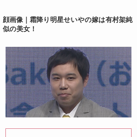
顔画像｜霜降り明星せいやの嫁は有村架純
似の美女！